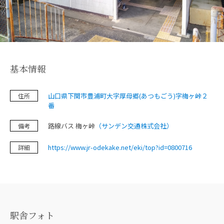
鉄道旅の魅力
フォトスポット
基本情報
お知らせ＆イベント
山口県下関市豊浦町大字厚母郷(あつもごう)字梅ヶ峠２
住所
旅プラン
番
路線バス 梅ヶ峠
（サンデン交通株式会社）
備考
https://www.jr-odekake.net/eki/top?id=0800716
詳細
フォトダウンロード（無料）
プライバシーポリシー
サイトポリシー
駅舎フォト
運営団体