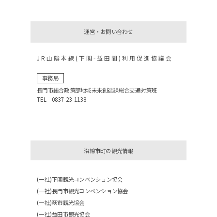
運営・お問い合わせ
JR山陰本線(下関-益田間)利用促進協議会
事務局
長門市総合政策部地域未来創造課総合交通対策班
TEL 0837-23-1138
沿線市町の観光情報
(一社)下関観光コンベンション協会
(一社)長門市観光コンベンション協会
(一社)萩市観光協会
(一社)益田市観光協会