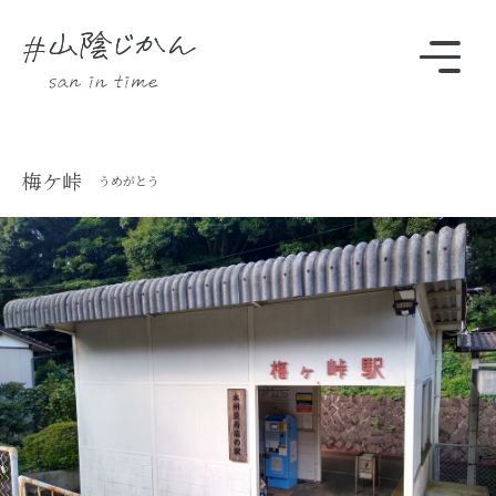
駅・観光スポットをさがす
梅ケ峠
うめがとう
Instagram
時刻表
TOP