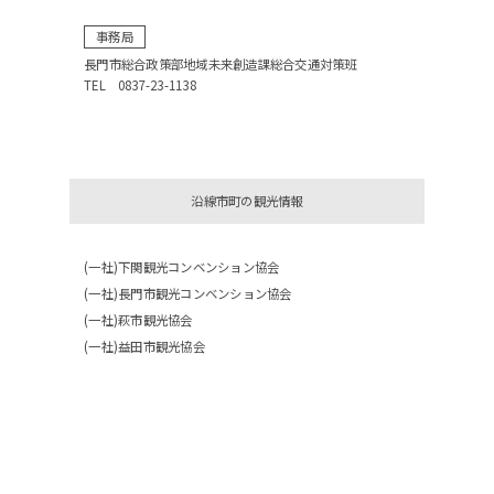
事務局
長門市総合政策部地域未来創造課総合交通対策班
TEL 0837-23-1138
沿線市町の観光情報
(一社)下関観光コンベンション協会
(一社)長門市観光コンベンション協会
(一社)萩市観光協会
(一社)益田市観光協会