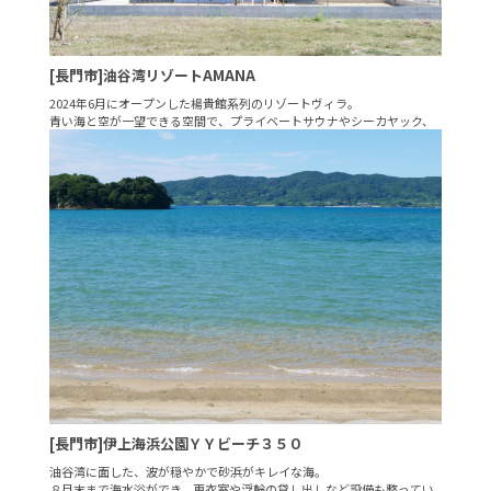
[長門市]油谷湾リゾートAMANA
2024年6月にオープンした楊貴館系列のリゾートヴィラ。
青い海と空が一望できる空間で、プライベートサウナやシーカヤック、
BBQなど色々な楽しみ方ができます。
[長門市]伊上海浜公園ＹＹビーチ３５０
油谷湾に面した、波が穏やかで砂浜がキレイな海。
８月末まで海水浴ができ、更衣室や浮輪の貸し出しなど設備も整ってい