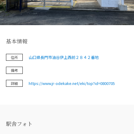
鉄道旅の魅力
フォトスポット
基本情報
お知らせ＆イベント
山口県長門市油谷伊上西前２８４２番地
住所
旅プラン
備考
https://www.jr-odekake.net/eki/top?id=0800705
詳細
フォトダウンロード（無料）
プライバシーポリシー
サイトポリシー
駅舎フォト
運営団体