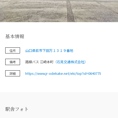
鉄道旅の魅力
フォトスポット
基本情報
お知らせ＆イベント
山口県萩市下田万１３１９番地
住所
旅プラン
路線バス 江崎本町
（石見交通株式会社）
備考
https://www.jr-odekake.net/eki/top?id=0640775
詳細
フォトダウンロード（無料）
プライバシーポリシー
サイトポリシー
駅舎フォト
運営団体