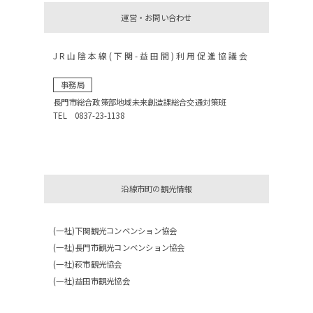
運営・お問い合わせ
JR山陰本線(下関-益田間)利用促進協議会
事務局
長門市総合政策部地域未来創造課総合交通対策班
TEL 0837-23-1138
沿線市町の観光情報
(一社)下関観光コンベンション協会
(一社)長門市観光コンベンション協会
(一社)萩市観光協会
(一社)益田市観光協会