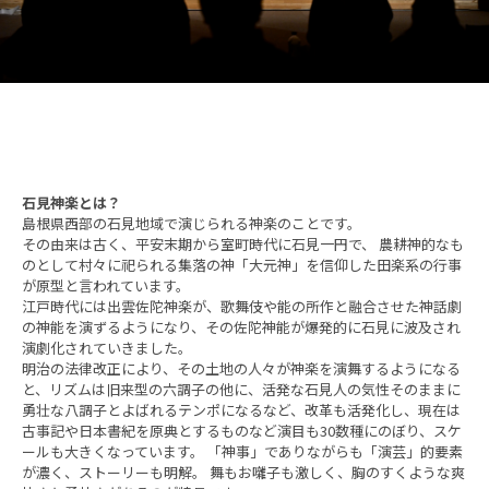
鉄道旅の魅力
フォトスポット
お知らせ＆イベント
石見神楽とは？
旅プラン
島根県西部の石見地域で演じられる神楽のことです。
その由来は古く、平安末期から室町時代に石見一円で、 農耕神的なも
のとして村々に祀られる集落の神「大元神」を信仰した田楽系の行事
が原型と言われています。
江戸時代には出雲佐陀神楽が、歌舞伎や能の所作と融合させた神話劇
の神能を演ずるようになり、その佐陀神能が爆発的に石見に波及され
フォトダウンロード（無料）
演劇化されていきました。
明治の法律改正により、その土地の人々が神楽を演舞するようになる
プライバシーポリシー
と、リズムは旧来型の六調子の他に、活発な石見人の気性そのままに
勇壮な八調子とよばれるテンポになるなど、改革も活発化し、現在は
サイトポリシー
古事記や日本書紀を原典とするものなど演目も30数種にのぼり、スケ
ールも大きくなっています。 「神事」でありながらも「演芸」的要素
運営団体
が濃く、ストーリーも明解。 舞もお囃子も激しく、胸のすくような爽