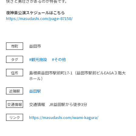
快さと勇壮さがあるのが特長です。
お問い合わせ
夜神楽公演スケジュールはこちら
https://masudashi.com/page-87158/
益田市
市町
#観光施設
#その他
タグ
島根県益田市駅前町17-1（益田市駅前ビルEAGA３階大
住所
ホール）
益田駅
近隣駅
交通情報 JR益田駅から徒歩3分
交通情報
https://masudashi.com/iwami-kagura/
リンク