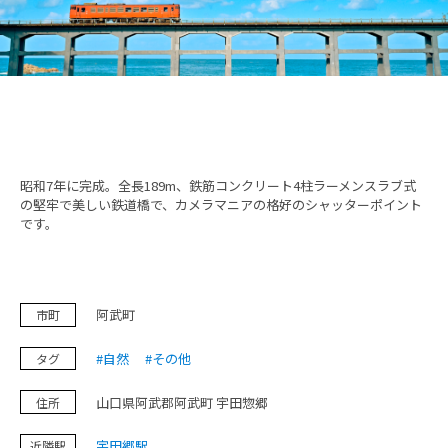
鉄道旅の魅力
フォトスポット
お知らせ＆イベント
昭和7年に完成。全長189m、鉄筋コンクリート4柱ラーメンスラブ式
旅プラン
の堅牢で美しい鉄道橋で、カメラマニアの格好のシャッターポイント
です。
フォトダウンロード（無料）
阿武町
市町
プライバシーポリシー
#自然
#その他
タグ
サイトポリシー
山口県阿武郡阿武町 宇田惣郷
住所
運営団体
宇田郷駅
近隣駅