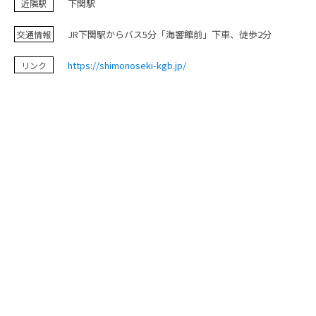
下関駅
近隣駅
お問い合わせ
JR下関駅からバス5分「海響館前」下車、徒歩2分
交通情報
https://shimonoseki-kgb.jp/
リンク