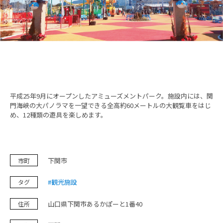
鉄道旅の魅力
フォトスポット
お知らせ＆イベント
平成25年9月にオープンしたアミューズメントパーク。施設内には、関
旅プラン
門海峡の大パノラマを一望できる全高約60メートルの大観覧車をはじ
め、12種類の遊具を楽しめます。
フォトダウンロード（無料）
下関市
市町
プライバシーポリシー
#観光施設
タグ
サイトポリシー
山口県下関市あるかぽーと1番40
住所
運営団体