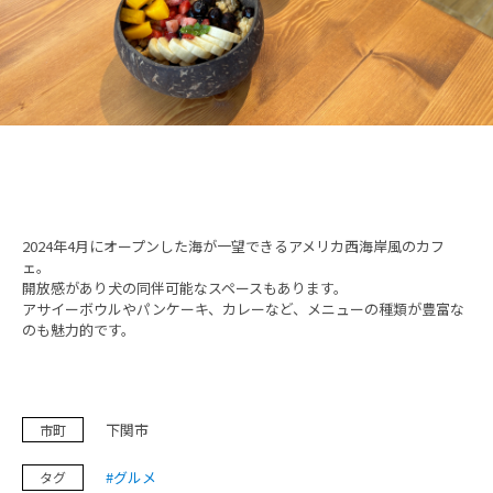
鉄道旅の魅力
フォトスポット
お知らせ＆イベント
旅プラン
2024年4月にオープンした海が一望できるアメリカ西海岸風のカフ
ェ。
開放感があり犬の同伴可能なスペースもあります。
アサイーボウルやパンケーキ、カレーなど、メニューの種類が豊富な
のも魅力的です。
フォトダウンロード（無料）
プライバシーポリシー
サイトポリシー
下関市
市町
運営団体
#グルメ
タグ