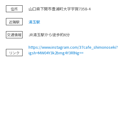
お問い合わせ
山口県下関市豊浦町大字宇賀7358-4
住所
湯玉駅
近隣駅
JR湯玉駅から徒歩約6分
交通情報
https://www.instagram.com/37cafe_shimonoseki?
igsh=MW04Y3k2bmg4Y3RlNg==
リンク