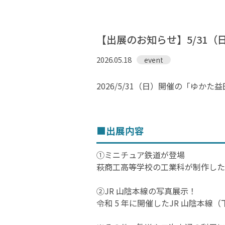
鉄道旅の魅力
【出展のお知らせ】5/31
フォトスポット
2026.05.18
event
お知らせ＆イベント
2026/5/31（日）開催の「ゆ
旅プラン
■出展内容
①ミニチュア鉄道が登場
萩商工高等学校の工業科が制作した
フォトダウンロード（無料）
プライバシーポリシー
②JR 山陰本線の写真展示！
令和 5 年に開催したJR 山陰本
サイトポリシー