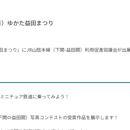
（日）ゆかた益田まつり
かた益田まつり」にJR山陰本線（下関-益田間）利用促進協議会が出
ミニチュア鉄道に乗ってみよう！
線（下関⇔益田間）写真コンテストの受賞作品を展示します！