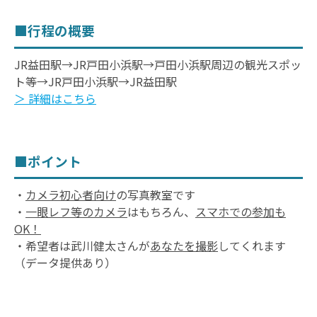
■行程の概要
JR益田駅→JR戸田小浜駅→戸田小浜駅周辺の観光スポッ
ト等→JR戸田小浜駅→JR益田駅
＞ 詳細はこちら
■ポイント
・
カメラ初心者向け
の写真教室です
・
一眼レフ等のカメラ
はもちろん、
スマホでの参加も
OK！
・希望者は武川健太さんが
あなたを撮影
してくれます
（データ提供あり）