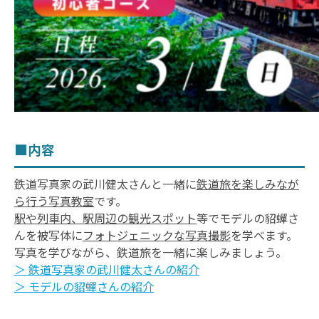
お問い合わせ
■内容
鉄道写真家の武川健太さんと一緒に
鉄道旅を楽しみなが
ら行う写真教室
です。
駅や列車内、駅周辺の観光スポット
等でモデルの貂蟬さ
んを被写体に
フォトジェニックな写真撮影
を学べます。
写真を学びながら、鉄道旅を一緒に楽しみましょう。
＞ 鉄道写真家の武川健太さんの紹介
＞ モデルの貂蟬さんの紹介