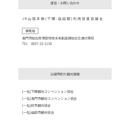
運営・お問い合わせ
JR山陰本線(下関-益田間)利用促進協議会
事務局
長門市総合政策部地域未来創造課総合交通対策班
TEL 0837-23-1138
沿線市町の観光情報
(一社)下関観光コンベンション協会
(一社)長門市観光コンベンション協会
(一社)萩市観光協会
(一社)益田市観光協会