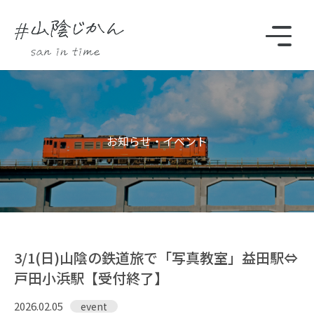
駅・観光スポットをさがす
お知らせ・イベント
Instagram
時刻表
3/1(日)山陰の鉄道旅で「写真教室」益田駅⇔
戸田小浜駅【受付終了】
TOP
2026.02.05
event