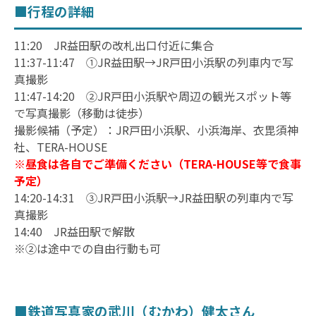
■行程の詳細
11:20 JR益田駅の改札出口付近に集合
11:37-11:47 ①JR益田駅→JR戸田小浜駅の列車内で写
真撮影
11:47-14:20 ②JR戸田小浜駅や周辺の観光スポット等
で写真撮影（移動は徒歩）
撮影候補（予定）：JR戸田小浜駅、小浜海岸、衣毘須神
社、TERA-HOUSE
※昼食は各自でご準備ください（TERA-HOUSE等で食事
予定）
14:20-14:31 ③JR戸田小浜駅→JR益田駅の列車内で写
真撮影
14:40 JR益田駅で解散
※②は途中での自由行動も可
■鉄道写真家の武川（むかわ）健太さん